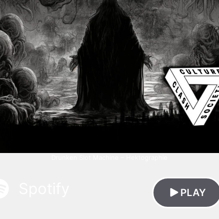
Drunken Slot Machine – Hektographie
Spotify
PLAY